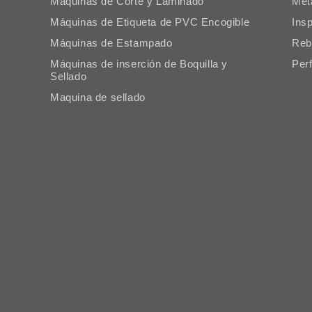
Máquinas de Corte y Laminado
Met
Máquinas de Etiqueta de PVC Encogible
Ins
Máquinas de Estampado
Reb
Máquinas de inserción de Boquilla y
Perf
Sellado
Maquina de sellado