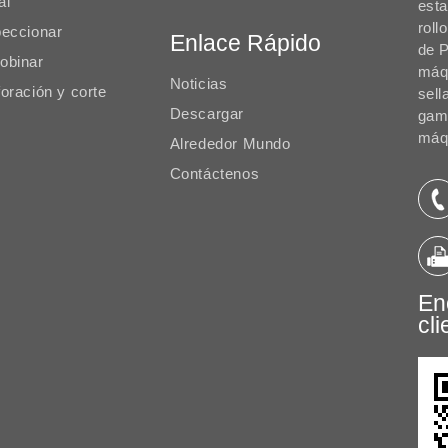
al
est
roll
peccionar
Enlace Rápido
de P
obinar
máqu
Noticias
oración y corte
sell
Descargar
gam
máqu
Alrededor Mundo
Contáctenos
En
cli