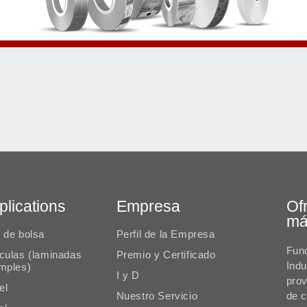
plications
Empresa
Of
má
o de bolsa
Perfil de la Empresa
Fun
ículas (laminadas
Premio y Certificado
Indu
imples)
I y D
pro
el
Nuestro Servicio
de c