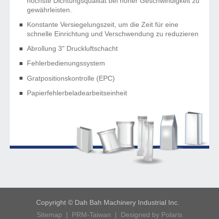
höchste Dichtungsqualität bei hoher Geschwindigkeit zu
gewährleisten.
Konstante Versiegelungszeit, um die Zeit für eine
schnelle Einrichtung und Verschwendung zu reduzieren
Abrollung 3" Druckluftschacht
Fehlerbedienungssystem
Gratpositionskontrolle (EPC)
Papierfehlerbeladearbeitseinheit
Copyright © Dah Bah Machinery Industrial Inc.
Sitemap
|
PRM-Taiwan
|
Designed by Polaris