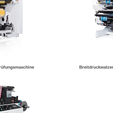
prüfungsmaschine
Breitdruckwalze