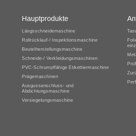
Hauptprodukte
An
Längsschneidemaschine
Tas
Rollrücklauf-/ Inspektionsmaschine
Foli
einz
Beutelherstellungsmaschine
Meta
Schneide-/ Verkleidungsmaschinen
Prü
PVC-Schrumpffähige Etikettiermaschine
Zur
Prägemaschinen
Perf
Ausgussanschluss- und
Abdichtungsmaschine
Versiegelungsmaschine