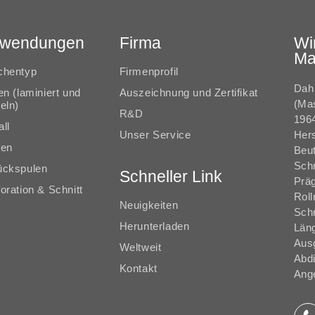
wendungen
Firma
Wi
Ma
chentyp
Firmenprofil
Dah 
en (laminiert und
Auszeichnung und Zertifikat
(Ma
eln)
R&D
1964
ll
Unser Service
Hers
fen
Beut
Sch
ückspulen
Schneller Link
Prä
oration & Schnitt
Roll
Neuigkeiten
Schr
Herunterladen
Län
Aus
Weltweit
Abd
Kontakt
Ange