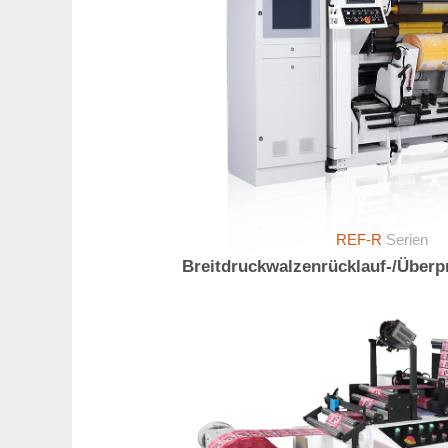
REF-R
Serien
Breitdruckwalzenrücklauf-/Über