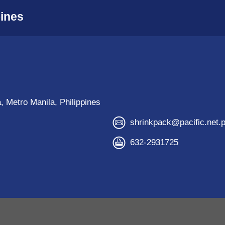
pines
, Metro Manila, Philippines
shrinkpack@pacific.net.
632-2931725