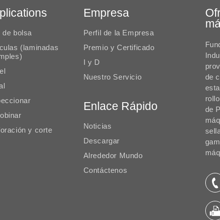
plications
Empresa
Of
má
o de bolsa
Perfil de la Empresa
Fun
ículas (laminadas
Premio y Certificado
Indu
imples)
I y D
pro
el
Nuestro Servicio
de c
al
est
roll
peccionar
Enlace Rápido
de P
obinar
máqu
Noticias
oración y corte
sell
Descargar
gam
máqu
Alrededor Mundo
Contáctenos