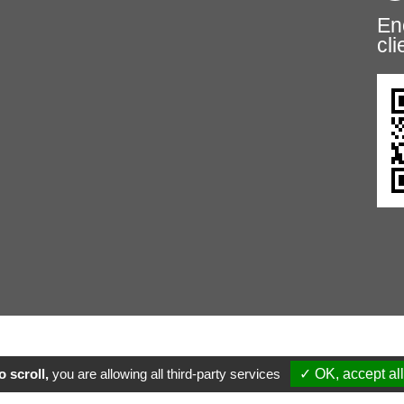
En
cli
 scroll,
you are allowing all third-party services
✓ OK, accept all
 |
PRM-Taiwan |
Designed by Polaris