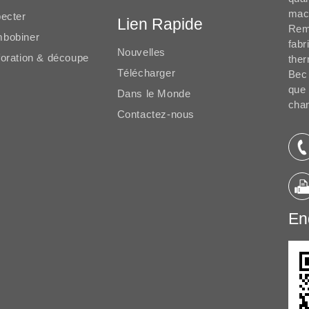
mach
pecter
Lien Rapide
Remb
bobiner
fabr
Nouvelles
foration & découpe
ther
Télécharger
Bec 
que
Dans le Monde
chan
Contactez-nous
Enq