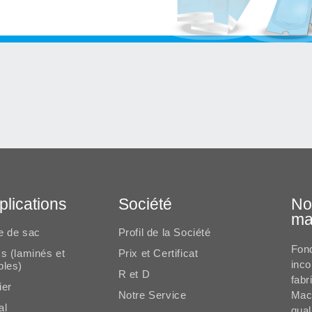
plications
Société
No
ma
e de sac
Profil de la Société
Fond
s (laminés et
Prix et Certificat
inco
ples)
R et D
fabr
ier
Notre Service
Mach
al
qual