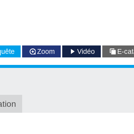
uête
Zoom
Vidéo
E-cat
ation