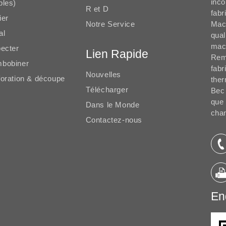
inco
ples)
R et D
fabr
ier
Notre Service
Mach
al
qual
mach
pecter
Lien Rapide
Remb
bobiner
fabr
Nouvelles
foration & découpe
ther
Télécharger
Bec 
que
Dans le Monde
chan
Contactez-nous
Enq