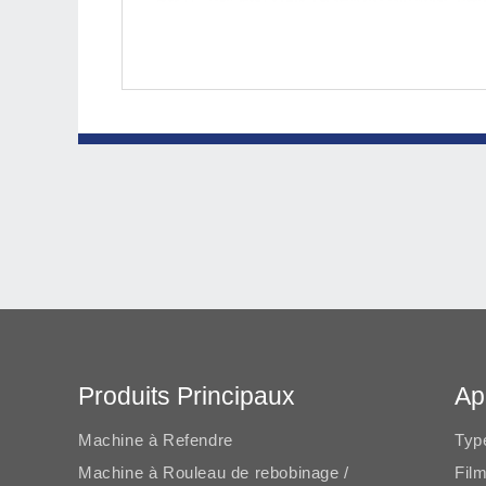
Produits Principaux
Ap
Machine à Refendre
Typ
Machine à Rouleau de rebobinage /
Film