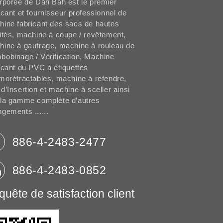
rporée de Dah Bah est le premier
icant et fournisseur professionnel de
ine fabricant des sacs de hautes
ités, machine à coupe / revêtement,
ine à gaufrage, machine à rouleau de
obinage / Vérification, Machine
icant du PVC à étiquettes
morétractables, machine à refendre,
d’Insertion et machine à sceller ainsi
 la gamme complète d’autres
gements ......
886-4-2483-2477
886-4-2483-0852
uête de satisfaction client