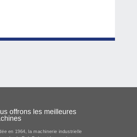
us offrons les meilleures
chines
ée en 1964, la machinerie industrielle