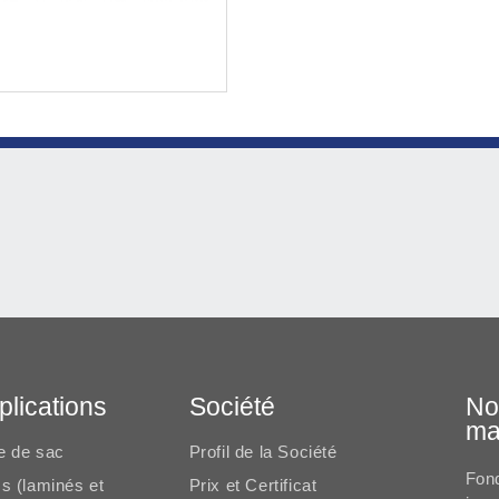
plications
Société
No
ma
e de sac
Profil de la Société
Fond
s (laminés et
Prix et Certificat