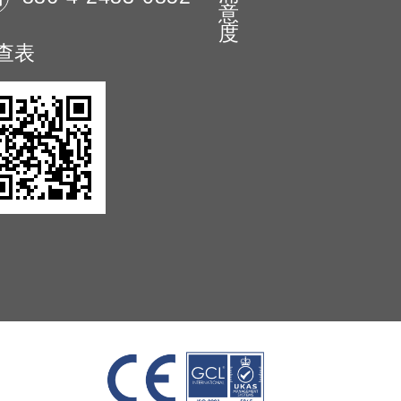
意
度
查表