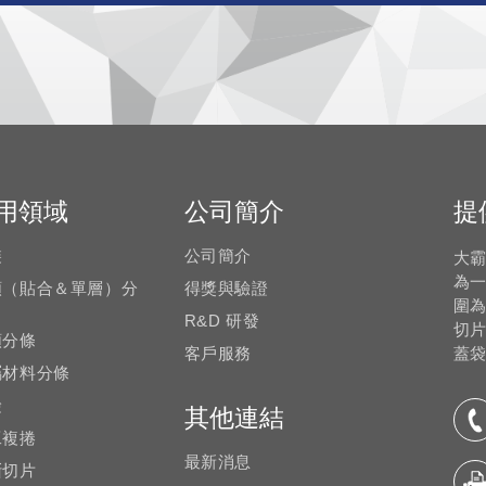
用領域
公司簡介
提
裝
公司簡介
大霸
為
類（貼合＆單層）分
得獎與驗證
圍
R&D 研發
切片
類分條
客戶服務
蓋袋
屬材料分條
檢
其他連結
工複捲
最新消息
斷切片