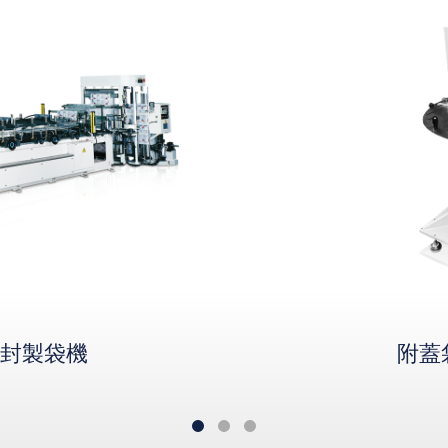
封製袋機
附蓋