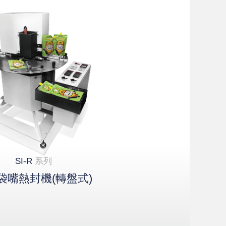
SI-R
系列
袋嘴熱封機(轉盤式)