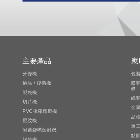
主要產品
應
分條機
包
檢品 / 複捲機
膜
條
製袋機
紙
切片機
金
PVC收縮標籤機
品
壓紋機
重
附蓋袋嘴熱封機
點
封袋機