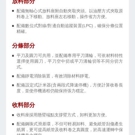
放料部分
配備無軸心式放料座附自動夾取夾頭。以油壓方式夾取原
料卷上下移動、放料座左右移動，操作省力方便。
配備數位式對線/對邊自動追蹤裝置(LPC)，確保分條位置
精確。
分條部分
平刀及圓刀可共用，並配備專用平刀溝輪，可依材料特性
選擇使用圓刀，平刀空中切或平刀溝輪切等不同分切方
式。
配備靜電消除裝置，有效消除材料靜電。
配備設定式計米器(含兩段式降速停機)，方便計算收卷長
度，並使停機過程仍能保持張力穩定。
收料部分
收料座採用懸臂端點支撐臂方式，卸料更加方便。
配備鋼珠式滑差環，不但可輕易卸料、避免紙管刮傷產生
紙屑，更可提高紙管及收料卷之真圓度，於高速運轉中保