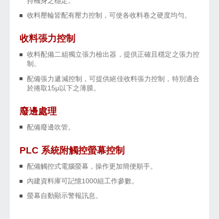
持機身之穩定。
收料壓輪皆配有壓力控制，可使各收料卷之硬度均勻。
收料張力控制
收料配備二組獨立張力檢出器，提供正確且穩定之張力控
制。
配備張力遞減控制，可提供絕佳收料張力控制，特別適合
於捲取15μ以下之薄膜。
廢邊處理
配備廢邊吹管。
PLC 系統附觸控螢幕控制
配備觸控式電腦螢幕，操作更加簡便順手。
內建資料庫可記憶1000組工作參數。
螢幕自動顯示警報訊息。