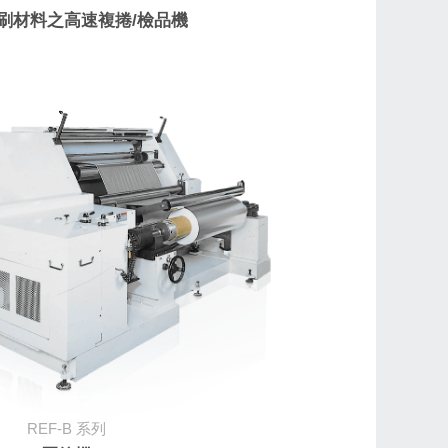
刷材料之高速複捲/檢品機
REF-B
系列