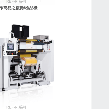
REF-R
系列
作簡易之複捲/檢品機
REF-R
系列