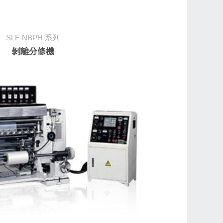
SLF-NBPH
系列
剝離分條機