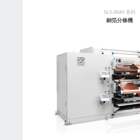
SLS-BMH
系列
銅箔分條機