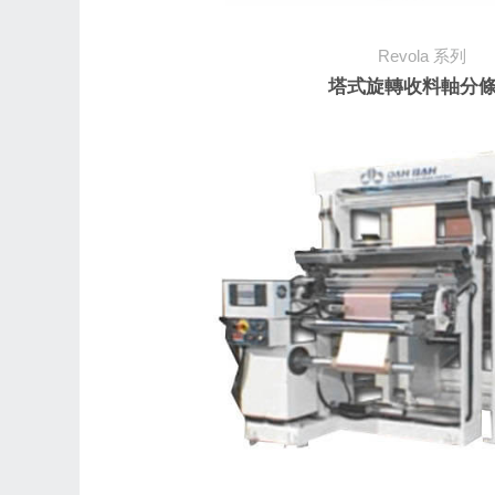
Revola
系列
塔式旋轉收料軸分