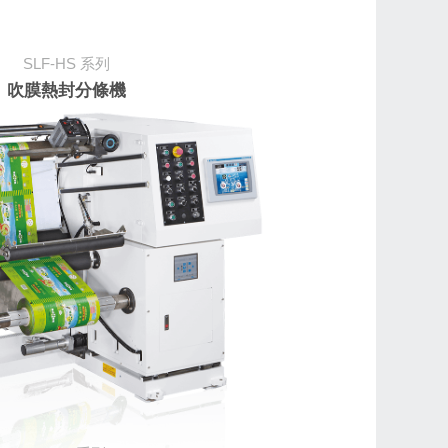
SLF-HS
系列
吹膜熱封分條機