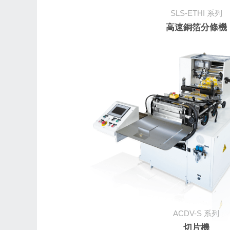
SLS-ETHI
系列
高速銅箔分條機
ACDV-S
系列
切片機