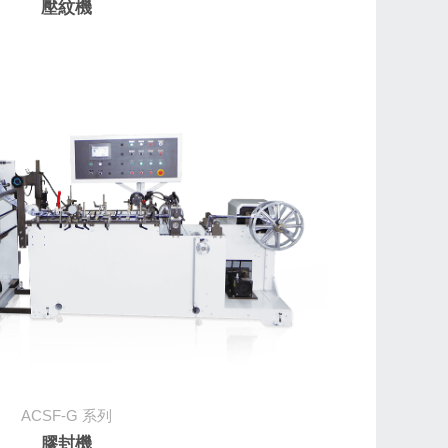
壓紋機
ACSF-G
系列
膠封機