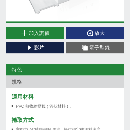
加入詢價
放大
影片
電子型錄
特色
規格
適用材料
PVC 熱收縮標籤 ( 管狀材料 ) 。
捲取方式
主動力 AC感應伺服 馬達 , 提供穩定的送料速度 。