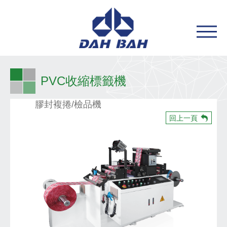
PVC收縮標籤機
膠封複捲/檢品機
回上一頁