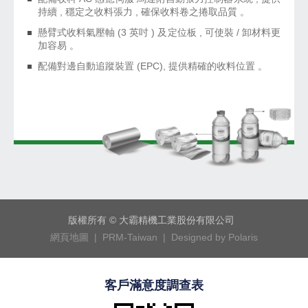
持續 , 穩定之收料張力 , 確保收料卷之捲取品質 。
懸臂式收料氣壓軸 (3 英吋 ) 及定位板 , 可使裝 / 卸材料更
加容易 。
配備對邊自動追蹤裝置 (EPC), 提供精確的收料位置 。
版權所有 © 大霸精機工業股份有限公司
網頁地圖 |
PRM-Taiwan |
Designed by Polaris
客戶滿意度調查表