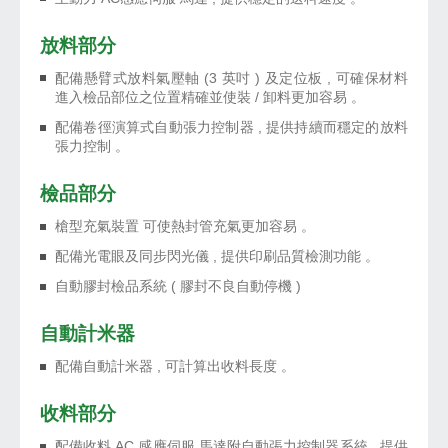
放料部分
配備懸臂式放料氣壓軸 (3 英吋 ) 及定位板 , 可確保材料
進入檢品部位之位置精確並使裝 / 卸料更加容易 。
配備卷徑演算式自動張力控制器 , 提供持續而穩定的放料
張力控制 。
檢品部分
槍型充氣裝置 可使熱封管充氣更加容易 。
配備光電眼及同步閃光儀 , 提供印刷品質檢測功能 。
自動膠封檢品系統 ( 膠封不良自動停機 )
自動計米器
配備自動計米器 , 可計算出收料長度 。
收料部分
配備收料 AC 感應伺服 馬達附自動張力控制器系統 , 提供