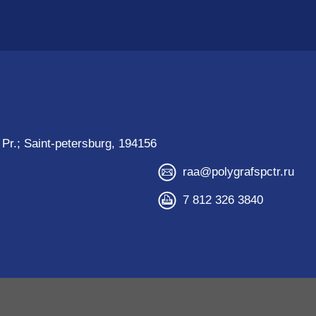
Pr.; Saint-petersburg, 194156
raa@polygrafspctr.ru
7 812 326 3840