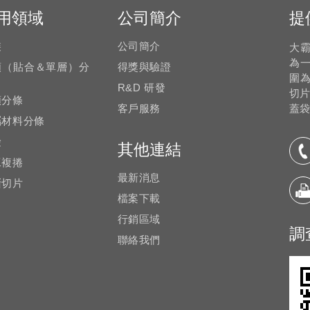
用領域
公司簡介
提
裝
公司簡介
大霸
為
類（貼合＆單層）分
得獎與驗證
圍
R&D 研發
切片
類分條
客戶服務
蓋袋
屬材料分條
檢
其他連結
工複捲
最新消息
斷切片
檔案下載
行銷區域
調
聯絡我們