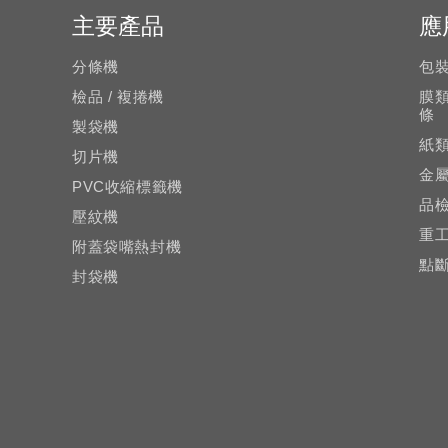
主要產品
應
分條機
包
檢品 / 複捲機
膜
條
製袋機
紙
切片機
金
PVC收縮標籤機
品
壓紋機
重
附蓋袋嘴熱封機
點
封袋機