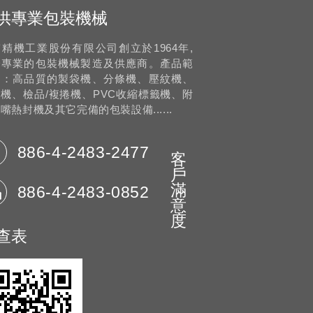
供專業包裝機械
精機工業股份有限公司創立於1964年,
一專業的包裝機械製造及供應商。產品範
為：高品質的製袋機、分條機、壓紋機、
機、檢品/複捲機、PVC收縮標籤機、附
嘴熱封機及其它完備的包裝設備......
886-4-2483-2477
客
戶
滿
886-4-2483-0852
意
度
查表